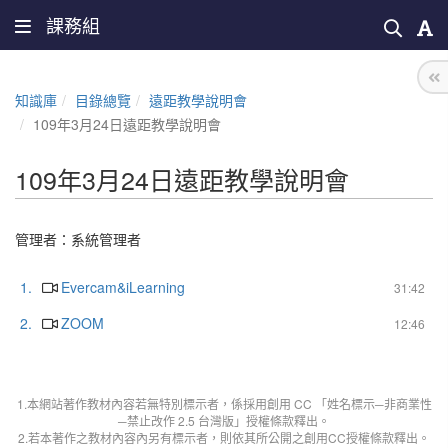
課務組
知識庫
目錄總覽
遠距教學說明會
109年3月24日遠距教學說明會
109年3月24日遠距教學說明會
管理者：
系統管理者
1.
Evercam&iLearning
31:42
2.
ZOOM
12:46
1.本網站著作教材內容若無特別標示者，係採用創用 CC 「姓名標示─非商業性
─禁止改作 2.5 台灣版」授權條款釋出。
2.若本著作之教材內容內另有標示者，則依其所公開之創用CC授權條款釋出。